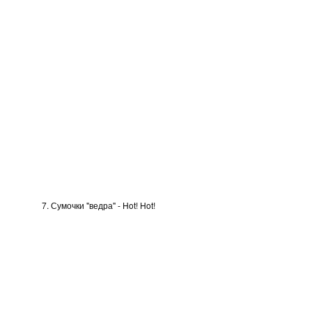
7. Сумочки "ведра" -
H
ot!
H
ot!