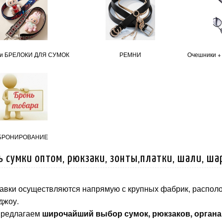
и БРЕЛОКИ ДЛЯ СУМОК
РЕМНИ
Очешники +
БРОНИРОВАНИЕ
ь сумки оптом, рюкзаки, зонты,платки, шали, ша
авки осуществляются напрямую с крупных фабрик, распол
джоу.
предлагаем
широчайший выбор сумок, рюкзаков, органай