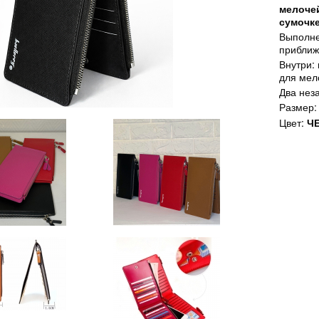
мелочей
сумочке
Выполн
приближ
Внутри:
для мел
Два нез
Размер:
Цвет:
Ч