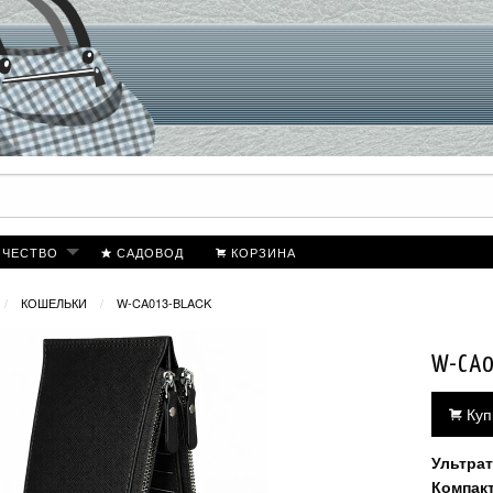
ИЧЕСТВО
САДОВОД
КОРЗИНА
КОШЕЛЬКИ
W-CA013-BLACK
W-CA0
Куп
Ультра
Компак