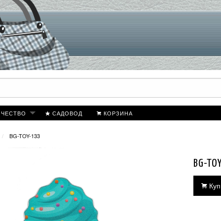
ИЧЕСТВО
САДОВОД
КОРЗИНА
BG-TOY-133
BG-TO
Куп