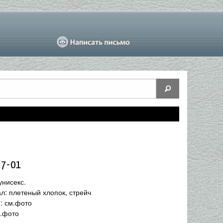
57-01
унисекс.
л: плетеный хлопок, стрейч
: см.фото
м.фото