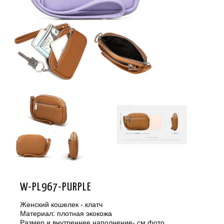
W-PL967-PURPLE
Женский кошелек - клатч
Материал: плотная экокожа
Размер и внутреннее наполнение- см.фото