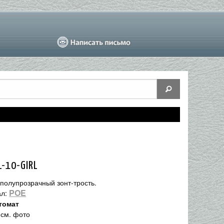
L-10-GIRL
 полупрозрачный зонт-трость.
POE
ал:
томат
 см. фото