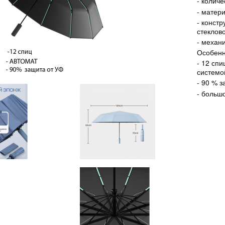
- количе
- матер
- конст
стеклов
- механ
Особенн
- 12 сп
систем
- 90 % з
- больш