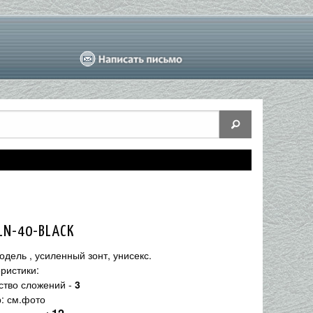
LN-40-BLACK
одель , усиленный зонт, унисекс.
ристики:
ество сложений -
3
р: см.фото