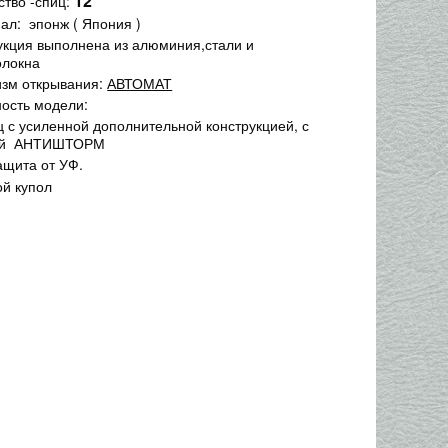
12
ство -спиц:
иал:
эпонж ( Япония )
рукция выполнена из алюминия,стали и
олокна
изм открывания:
АВТОМАТ
ость модели:
иц с усиленной дополнительной конструкцией, с
ой АНТИШТОРМ
ащита от УФ.
ой купол