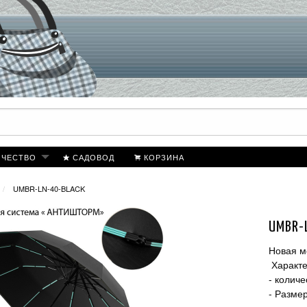
ИЧЕСТВО
САДОВОД
КОРЗИНА
UMBR-LN-40-BLACK
UMBR-
Новая м
Характе
- колич
- Разме