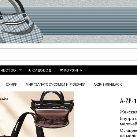
ИЧЕСТВО
САДОВОД
КОРЗИНА
СУМКИ
МИР "ЗАПАТОС"-СУМКИ И РЮКЗАКИ
A-ZP-1108-BLACK
A-ZP-
Женская
Внутри 
мелочей
С лицев
на молн