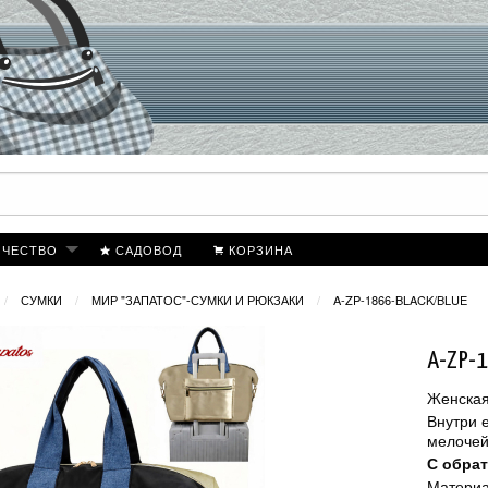
ИЧЕСТВО
САДОВОД
КОРЗИНА
СУМКИ
МИР "ЗАПАТОС"-СУМКИ И РЮКЗАКИ
A-ZP-1866-BLACK/BLUE
A-ZP-
Женская
Внутри 
мелочей
С обрат
Материа