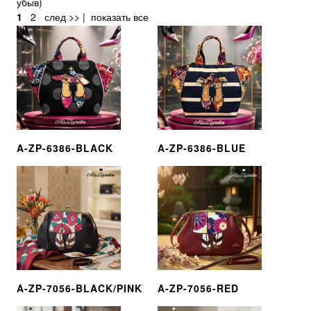
убыв
)
1
2
след >>
|
показать все
A-ZP-6386-BLACK
A-ZP-6386-BLUE
A-ZP-7056-BLACK/PINK
A-ZP-7056-RED